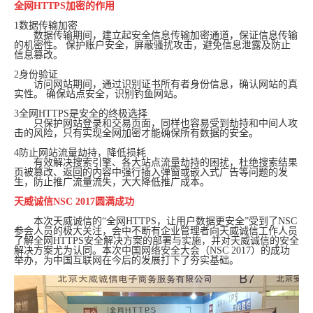
全网HTTPS加密的作用
1数据传输加密
数据传输期间，建立起安全信息传输加密通道，保证信息传输
的机密性。 保护账户安全，屏蔽骚扰攻击，避免信息泄露及防止
信息篡改。
2身份验证
访问网站期间，通过识别证书所有者身份信息，确认网站的真
实性。 确保站点安全，识别钓鱼网站。
3全网HTTPS是安全的终极选择
只保护网站登录和交易页面，同样也容易受到劫持和中间人攻
击的风险，只有实现全网加密才能确保所有数据的安全。
4防止网站流量劫持，降低损耗
有效解决搜索引擎、各大站点流量劫持的困扰，杜绝搜索结果
页被篡改、返回的内容中强行插入弹窗或嵌入式广告等问题的发
生，防止推广流量流失，大大降低推广成本。
天威诚信NSC 2017圆满成功
本次天威诚信的“全网HTTPS，让用户数据更安全”受到了NSC
参会人员的极大关注，会中不断有企业管理者向天威诚信工作人员
了解全网HTTPS安全解决方案的部署与实施，并对天威诚信的安全
解决方案尤为认同。本次中国网络安全大会（NSC 2017）的成功
举办，为中国互联网在今后的发展打下了夯实基础。