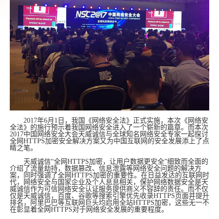
2017年6月1日，我国《网络安全法》正式实施，本次《网络安
全法》的施行预示着我国网络安全进入了一个崭新的篇章。而本次
2017中国网络安全大会天威诚信与全球知名网络安全专家一起探讨
全网HTTPS加密安全解决方案又为中国互联网的安全发展添上了点
睛之笔。
天威诚信“全网HTTPS加密，让用户数据更安全”细致而全面的
介绍了流量劫持，数据篡改、信息泄露等网络安全问题的解决方
案，同时强调了全网HTTPS加密的重要性。在日益发达的互联网时
代，网络安全与国家企业及个人息息相关，保护网络数据安全是天
威诚信作为可信网络安全认证服务提供商义不容辞的责任。而不仅
仅是天威诚信，百度、谷歌等搜索引擎优先收录HTTPS页面并提升
排名，阿里巴巴等互联网巨头均启用全站HTTPS加密，这些无一不
在彰显着全网HTTPS对于网络安全发展的重要程度。