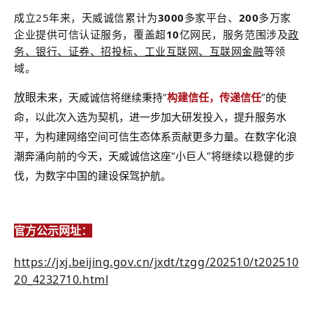
成立
2
5
年来，天威诚信累计为
3000
多家平台、
200
多万家
企业提供可信认证服务，覆盖超
10
亿网民
，
服务范围
涉及
政
务、银行、证券、招投标、
工业互联网、
互联网金融
等领
域
。
放眼未
来，天威诚信将继续秉持“
构建信任，传递信任
”的使
命，以此次入选为契机，进一步加大研发投入，提升服务水
平，为构建网络空间可信生态体系贡献更多力量。在数字化浪
潮奔涌向前的今天，天威诚信这座“小巨人”将继续以稳健的步
伐，为数字中国的建设保驾护航。
官方公示网址：
https://jxj.beijing.gov.cn/jxdt/tzgg/202510/t202510
20_4232710.html