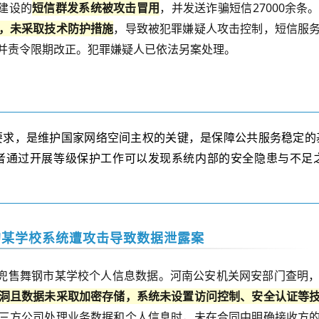
建设的
短信群发系统被攻击冒用
，并
发送诈骗短信
27000
余条
，未采取技术防护措施
，导致被
犯罪嫌疑人
攻击控制，短信服
并责令限期改正。犯罪嫌疑人已依法另案处理。
要求，是维护国家网络空间主权的关键，是保障公共服务稳定的
者通过开展等级保护工作可以发现系统内部的安全隐患与不足
的某学校系统遭攻击导致数据泄露案
兜售舞钢市某学校个人信息数据。河南公安机关网安部门查明
洞且数据未采取加密存储，系统未设置访问控制、安全认证等
三方公司处理业务数据和个人信息时，未在合同中明确接收方