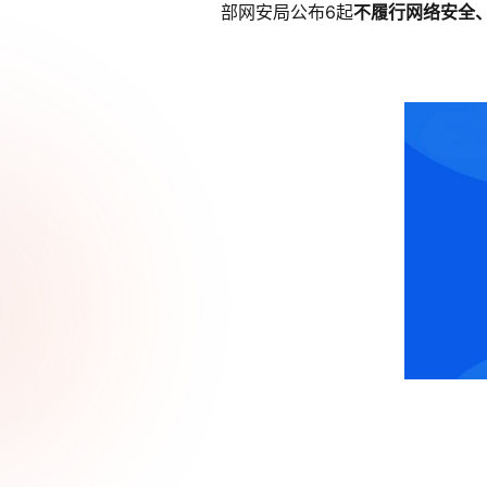
部
网安局
公布
6
起
不履行网络安全