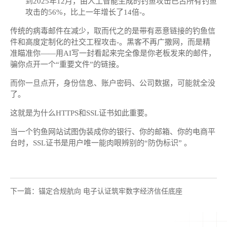
到2025年12月，由人工智能生成的钓鱼攻击已占所有钓鱼
攻击的56%，比上一年增长了14倍-。
传统的病毒邮件在减少，取而代之的是带有恶意链接的钓鱼信
件和高度定制化的社交工程攻击-。黑客不再广撒网，而是精
准瞄准你——用AI写一封看起来完全像是你老板发来的邮件，
骗你点开一个“重要文件”的链接。
而你一旦点开，身份信息、账户密码、公司数据，可能就全没
了。
这就是为什么HTTPS和SSL证书如此重要。
当一个钓鱼网站试图伪装成你的银行、你的邮箱、你的电商平
台时，SSL证书是用户唯一能肉眼辨别的“防伪标识” 。
下一篇：锚定合规航向 电子认证筑牢数字经济信任底座